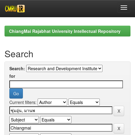
Skip
navigation
ChiangMai Rajabhat University Intellectual Repository
Search
Search:
for
Current filters: