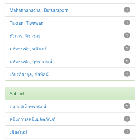
Mahatthanachai, Butsaraporn
1
Takran, Tiwawan
1
ต๊ะการ, ทิวาวัลย์
1
มหัทธนชัย, ชนินทร์
1
มหัทธนชัย, บุษราภรณ์
1
เกียรติยากุล, ชัยทัศน์
1
Subject
ตลาดอิเล็กทรอนิกส์
1
หนึ่งตำบลหนึ่งผลิตภัณฑ์
1
เชียงใหม่
1