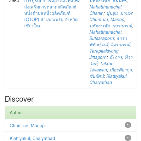
2560
การบูรณาการตลาดดิจิทัลเพื่อ
มหัทธนชัย, ชนินทร์
;
ส่งเสริมการตลาดผลิตภัณฑ์
Mahatthanachai,
หนึ่งตำบลหนึ่งผลิตภัณฑ์
Chanin
;
ชุ่มอุ่น, มานพ
;
(OTOP) อำเภอแม่ริม จังหวัด
Chum-un, Manop
;
เชียงใหม่
มหัทธนชัย, บุษราภรณ์
;
Mahatthanachai,
Butsaraporn
;
ธารา
พิทักษ์วงศ์, จิตราภรณ์
;
Tarapitakwong,
Jittaporn
;
ต๊ะการ, ทิวา
วัลย์
;
Takran,
Tiwawan
;
เกียรติยากุล,
ชัยทัศน์
;
Kiattiyakul,
Chaiyathad
Discover
Author
Chum-un, Manop
1
Kiattiyakul, Chaiyathad
1