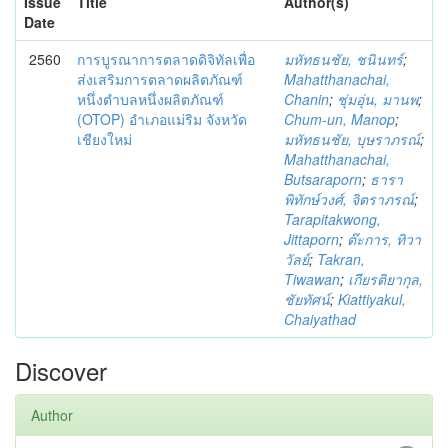
Issue
Title
Author(s)
Date
2560
การบูรณาการตลาดดิจิทัลเพื่อ
มหัทธนชัย, ชนินทร์
;
ส่งเสริมการตลาดผลิตภัณฑ์
Mahatthanachai,
หนึ่งตำบลหนึ่งผลิตภัณฑ์
Chanin
;
ชุ่มอุ่น, มานพ
;
(OTOP) อำเภอแม่ริม จังหวัด
Chum-un, Manop
;
เชียงใหม่
มหัทธนชัย, บุษราภรณ์
;
Mahatthanachai,
Butsaraporn
;
ธารา
พิทักษ์วงศ์, จิตราภรณ์
;
Tarapitakwong,
Jittaporn
;
ต๊ะการ, ทิวา
วัลย์
;
Takran,
Tiwawan
;
เกียรติยากุล,
ชัยทัศน์
;
Kiattiyakul,
Chaiyathad
Discover
Author