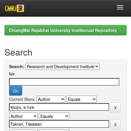
Skip
navigation
ChiangMai Rajabhat University Intellectual Repository
Search
Search:
for
Current filters: