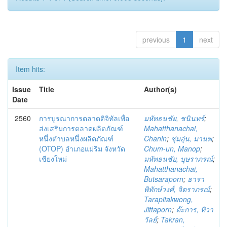
previous
1
next
Item hits:
Issue
Title
Author(s)
Date
2560
การบูรณาการตลาดดิจิทัลเพื่อ
มหัทธนชัย, ชนินทร์
;
ส่งเสริมการตลาดผลิตภัณฑ์
Mahatthanachai,
หนึ่งตำบลหนึ่งผลิตภัณฑ์
Chanin
;
ชุ่มอุ่น, มานพ
;
(OTOP) อำเภอแม่ริม จังหวัด
Chum-un, Manop
;
เชียงใหม่
มหัทธนชัย, บุษราภรณ์
;
Mahatthanachai,
Butsaraporn
;
ธารา
พิทักษ์วงศ์, จิตราภรณ์
;
Tarapitakwong,
Jittaporn
;
ต๊ะการ, ทิวา
วัลย์
;
Takran,