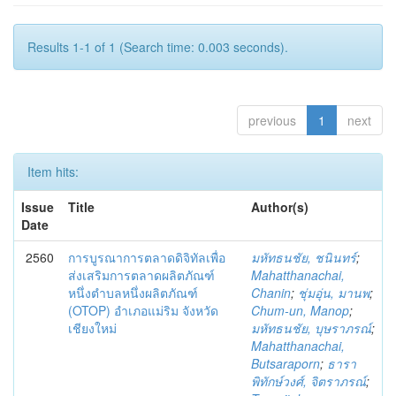
Results 1-1 of 1 (Search time: 0.003 seconds).
previous
1
next
Item hits:
Issue
Title
Author(s)
Date
2560
การบูรณาการตลาดดิจิทัลเพื่อ
มหัทธนชัย, ชนินทร์
;
ส่งเสริมการตลาดผลิตภัณฑ์
Mahatthanachai,
หนึ่งตำบลหนึ่งผลิตภัณฑ์
Chanin
;
ชุ่มอุ่น, มานพ
;
(OTOP) อำเภอแม่ริม จังหวัด
Chum-un, Manop
;
เชียงใหม่
มหัทธนชัย, บุษราภรณ์
;
Mahatthanachai,
Butsaraporn
;
ธารา
พิทักษ์วงศ์, จิตราภรณ์
;