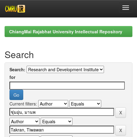
Skip
navigation
ChiangMai Rajabhat University Intellectual Repository
Search
Search:
for
Current filters: