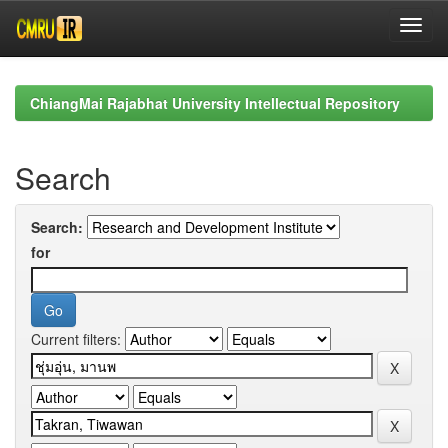
Skip
navigation
ChiangMai Rajabhat University Intellectual Repository
Search
Search:
for
Current filters: