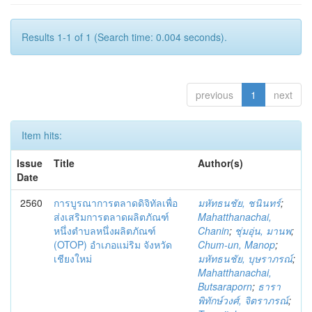
Results 1-1 of 1 (Search time: 0.004 seconds).
previous
1
next
Item hits:
Issue
Title
Author(s)
Date
2560
การบูรณาการตลาดดิจิทัลเพื่อ
มหัทธนชัย, ชนินทร์
;
ส่งเสริมการตลาดผลิตภัณฑ์
Mahatthanachai,
หนึ่งตำบลหนึ่งผลิตภัณฑ์
Chanin
;
ชุ่มอุ่น, มานพ
;
(OTOP) อำเภอแม่ริม จังหวัด
Chum-un, Manop
;
เชียงใหม่
มหัทธนชัย, บุษราภรณ์
;
Mahatthanachai,
Butsaraporn
;
ธารา
พิทักษ์วงศ์, จิตราภรณ์
;