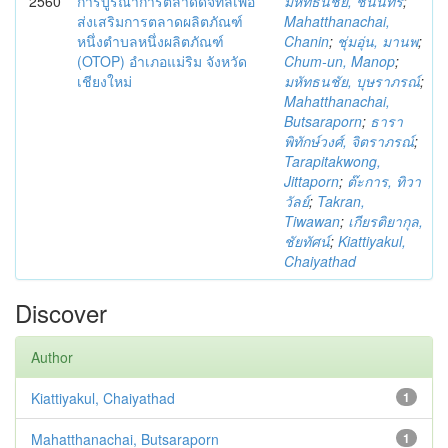
2560
การบูรณาการตลาดดิจิทัลเพื่อ
มหัทธนชัย, ชนินทร์
;
ส่งเสริมการตลาดผลิตภัณฑ์
Mahatthanachai,
หนึ่งตำบลหนึ่งผลิตภัณฑ์
Chanin
;
ชุ่มอุ่น, มานพ
;
(OTOP) อำเภอแม่ริม จังหวัด
Chum-un, Manop
;
เชียงใหม่
มหัทธนชัย, บุษราภรณ์
;
Mahatthanachai,
Butsaraporn
;
ธารา
พิทักษ์วงศ์, จิตราภรณ์
;
Tarapitakwong,
Jittaporn
;
ต๊ะการ, ทิวา
วัลย์
;
Takran,
Tiwawan
;
เกียรติยากุล,
ชัยทัศน์
;
Kiattiyakul,
Chaiyathad
Discover
Author
Kiattiyakul, Chaiyathad
1
Mahatthanachai, Butsaraporn
1