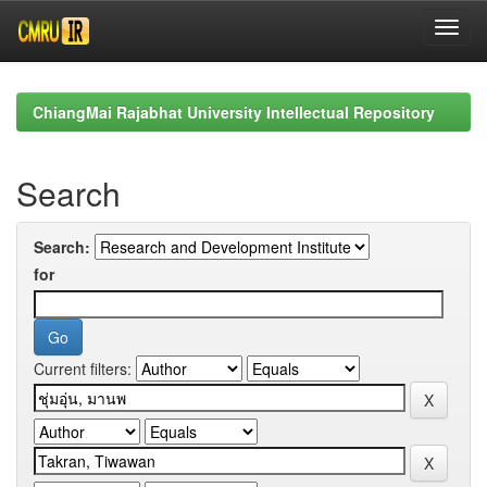
Skip
navigation
ChiangMai Rajabhat University Intellectual Repository
Search
Search:
for
Current filters: