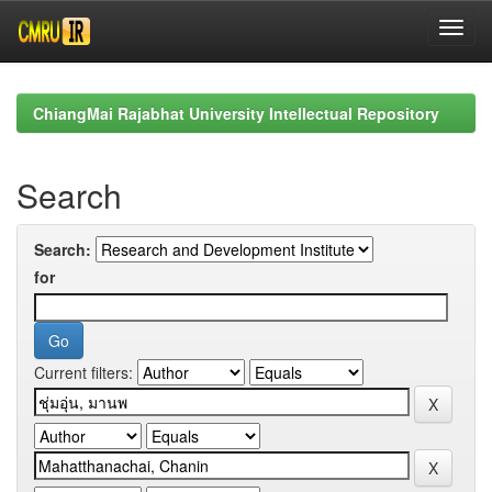
Skip
navigation
ChiangMai Rajabhat University Intellectual Repository
Search
Search:
for
Current filters: