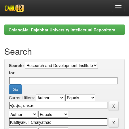
Skip
navigation
ChiangMai Rajabhat University Intellectual Repository
Search
Search:
for
Current filters: