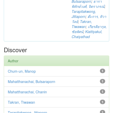
Butsaraporn
;
ธารา
พิทักษ์วงศ์, จิตราภรณ์
;
Tarapitakwong,
Jittaporn
;
ต๊ะการ, ทิวา
วัลย์
;
Takran,
Tiwawan
;
เกียรติยากุล,
ชัยทัศน์
;
Kiattiyakul,
Chaiyathad
Discover
Author
Chum-un, Manop
1
Mahatthanachai, Butsaraporn
1
Mahatthanachai, Chanin
1
Takran, Tiwawan
1
Tarapitakwong, Jittaporn
1