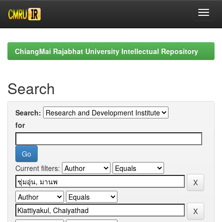
Skip
navigation
ChiangMai Rajabhat University Intellectual Repository
Search
Search:
for
Current filters: