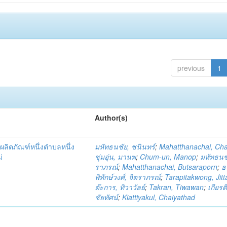
previous
1
Author(s)
ผลิตภัณฑ์หนึ่งตำบลหนึ่ง
มหัทธนชัย, ชนินทร์
;
Mahatthanachai, Ch
่
ชุ่มอุ่น, มานพ
;
Chum-un, Manop
;
มหัทธนชั
ราภรณ์
;
Mahatthanachai, Butsaraporn
;
ธ
พิทักษ์วงศ์, จิตราภรณ์
;
Tarapitakwong, Jit
ต๊ะการ, ทิวาวัลย์
;
Takran, Tiwawan
;
เกียรต
ชัยทัศน์
;
Kiattiyakul, Chaiyathad