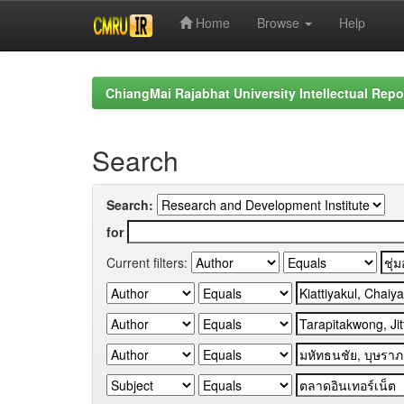
Home
Browse
Help
Skip
navigation
ChiangMai Rajabhat University Intellectual Repo
Search
Search:
for
Current filters: