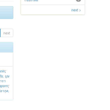
next >
next
anin
;
ย, บุษ
ารา
taporn
;
ิยากุล,