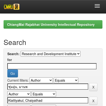
Skip
navigation
ChiangMai Rajabhat University Intellectual Repository
Search
Search:
for
Current filters: