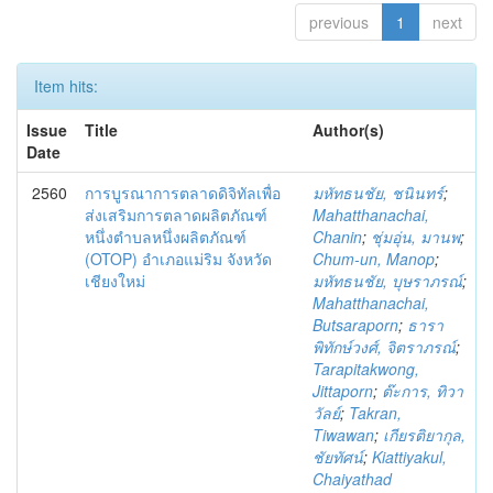
previous
1
next
Item hits:
Issue
Title
Author(s)
Date
2560
การบูรณาการตลาดดิจิทัลเพื่อ
มหัทธนชัย, ชนินทร์
;
ส่งเสริมการตลาดผลิตภัณฑ์
Mahatthanachai,
หนึ่งตำบลหนึ่งผลิตภัณฑ์
Chanin
;
ชุ่มอุ่น, มานพ
;
(OTOP) อำเภอแม่ริม จังหวัด
Chum-un, Manop
;
เชียงใหม่
มหัทธนชัย, บุษราภรณ์
;
Mahatthanachai,
Butsaraporn
;
ธารา
พิทักษ์วงศ์, จิตราภรณ์
;
Tarapitakwong,
Jittaporn
;
ต๊ะการ, ทิวา
วัลย์
;
Takran,
Tiwawan
;
เกียรติยากุล,
ชัยทัศน์
;
Kiattiyakul,
Chaiyathad