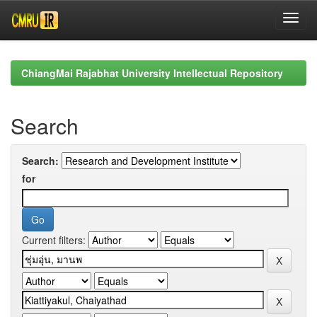
Skip
navigation
ChiangMai Rajabhat University Intellectual Repository
Search
Search:
for
Current filters: