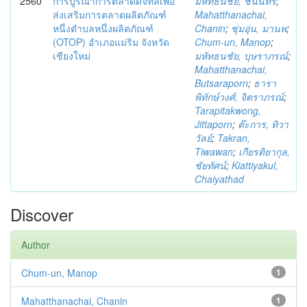
2560
การบูรณาการตลาดดิจิทัลเพื่อ
มหัทธนชัย, ชนินทร์
;
ส่งเสริมการตลาดผลิตภัณฑ์
Mahatthanachai,
หนึ่งตำบลหนึ่งผลิตภัณฑ์
Chanin
;
ชุ่มอุ่น, มานพ
;
(OTOP) อำเภอแม่ริม จังหวัด
Chum-un, Manop
;
เชียงใหม่
มหัทธนชัย, บุษราภรณ์
;
Mahatthanachai,
Butsaraporn
;
ธารา
พิทักษ์วงศ์, จิตราภรณ์
;
Tarapitakwong,
Jittaporn
;
ต๊ะการ, ทิวา
วัลย์
;
Takran,
Tiwawan
;
เกียรติยากุล,
ชัยทัศน์
;
Kiattiyakul,
Chaiyathad
Discover
Author
Chum-un, Manop
1
Mahatthanachai, Chanin
1