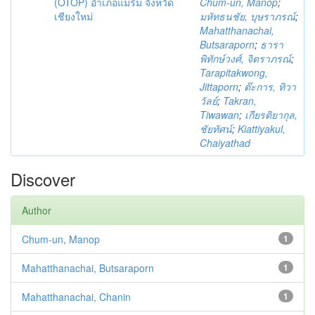
(OTOP) อำเภอแม่ริม จังหวัด
Chum-un, Manop
;
เชียงใหม่
มหัทธนชัย, บุษราภรณ์
;
Mahatthanachai,
Butsaraporn
;
ธารา
พิทักษ์วงศ์, จิตราภรณ์
;
Tarapitakwong,
Jittaporn
;
ต๊ะการ, ทิวา
วัลย์
;
Takran,
Tiwawan
;
เกียรติยากุล,
ชัยทัศน์
;
Kiattiyakul,
Chaiyathad
Discover
Author
Chum-un, Manop
1
Mahatthanachai, Butsaraporn
1
Mahatthanachai, Chanin
1