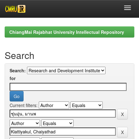
Skip
navigation
ChiangMai Rajabhat University Intellectual Repository
Search
Search:
for
Current filters: