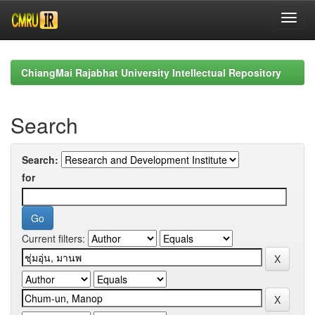
Skip
navigation
ChiangMai Rajabhat University Intellectual Repository
Search
Search:
for
Current filters: