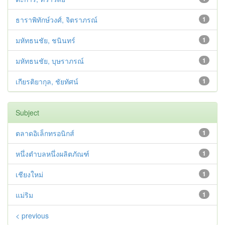
ธาราพิทักษ์วงศ์, จิตราภรณ์
1
มหัทธนชัย, ชนินทร์
1
มหัทธนชัย, บุษราภรณ์
1
เกียรติยากุล, ชัยทัศน์
1
Subject
ตลาดอิเล็กทรอนิกส์
1
หนึ่งตำบลหนึ่งผลิตภัณฑ์
1
เชียงใหม่
1
แม่ริม
1
< previous