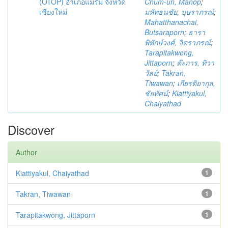
(OTOP) อำเภอแม่ริม จังหวัด
Chum-un, Manop
;
เชียงใหม่
มหัทธนชัย, บุษราภรณ์
;
Mahatthanachai,
Butsaraporn
;
ธารา
พิทักษ์วงศ์, จิตราภรณ์
;
Tarapitakwong,
Jittaporn
;
ต๊ะการ, ทิวา
วัลย์
;
Takran,
Tiwawan
;
เกียรติยากุล,
ชัยทัศน์
;
Kiattiyakul,
Chaiyathad
Discover
Author
Kiattiyakul, Chaiyathad
1
Takran, Tiwawan
1
Tarapitakwong, Jittaporn
1