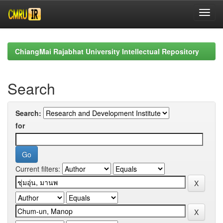
Skip
navigation
ChiangMai Rajabhat University Intellectual Repository
Search
Search:
for
Current filters: