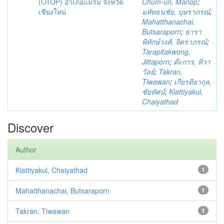
(OTOP) อำเภอแม่ริม จังหวัด
Chum-un, Manop
;
เชียงใหม่
มหัทธนชัย, บุษราภรณ์
;
Mahatthanachai,
Butsaraporn
;
ธารา
พิทักษ์วงศ์, จิตราภรณ์
;
Tarapitakwong,
Jittaporn
;
ต๊ะการ, ทิวา
วัลย์
;
Takran,
Tiwawan
;
เกียรติยากุล,
ชัยทัศน์
;
Kiattiyakul,
Chaiyathad
Discover
Author
Kiattiyakul, Chaiyathad
1
Mahatthanachai, Butsaraporn
1
Takran, Tiwawan
1