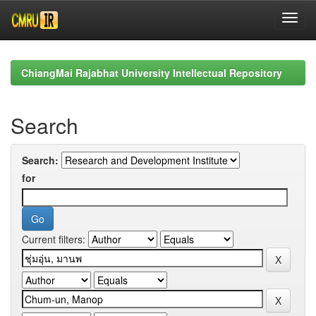
Skip
navigation
ChiangMai Rajabhat University Intellectual Repository
Search
Search:
for
Current filters: