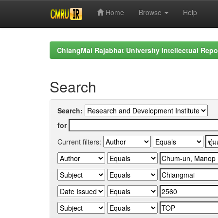
Home
Browse
Help
Skip
navigation
ChiangMai Rajabhat University Intellectual Repo
Search
Search:
for
Current filters: