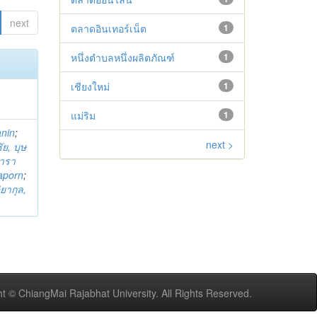
next
ตลาดอินเทอร์เน็ต
1
หนึ่งตำบลหนึ่งผลิตภัณฑ์
1
เชียงใหม่
1
แม่ริม
1
anin
;
next >
ย, บุษ
ารา
taporn
;
ิยากุล,
t © ChiangMai Rajabhat University. All Rights Reserved.