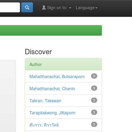
Sign on to:
Language
Discover
Author
Mahatthanachai, Butsaraporn
1
Mahatthanachai, Chanin
1
Takran, Tiwawan
1
Tarapitakwong, Jittaporn
1
ต๊ะการ, ทิวาวัลย์
1