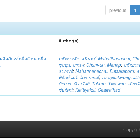
previous
1
Author(s)
ผลิตภัณฑ์หนึ่งตำบลหนึ่ง
มหัทธนชัย, ชนินทร์
;
Mahatthanachai, Ch
่
ชุ่มอุ่น, มานพ
;
Chum-un, Manop
;
มหัทธนชั
ราภรณ์
;
Mahatthanachai, Butsaraporn
;
ธ
พิทักษ์วงศ์, จิตราภรณ์
;
Tarapitakwong, Jit
ต๊ะการ, ทิวาวัลย์
;
Takran, Tiwawan
;
เกียรต
ชัยทัศน์
;
Kiattiyakul, Chaiyathad
Copyrigh