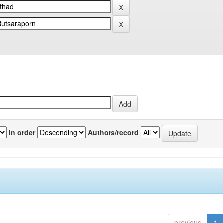
In order
Authors/record
previous
1