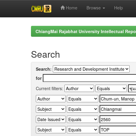
Home
Browse
Help
Skip
navigation
ChiangMai Rajabhat University Intellectual Repo
Search
Search:
for
Current filters: