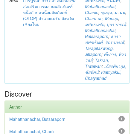
2560
การบูรณาการตลาดดิจิทัลเพื่อ
มหัทธนชัย, ชนินทร์
;
ส่งเสริมการตลาดผลิตภัณฑ์
Mahatthanachai,
หนึ่งตำบลหนึ่งผลิตภัณฑ์
Chanin
;
ชุ่มอุ่น, มานพ
;
(OTOP) อำเภอแม่ริม จังหวัด
Chum-un, Manop
;
เชียงใหม่
มหัทธนชัย, บุษราภรณ์
;
Mahatthanachai,
Butsaraporn
;
ธารา
พิทักษ์วงศ์, จิตราภรณ์
;
Tarapitakwong,
Jittaporn
;
ต๊ะการ, ทิวา
วัลย์
;
Takran,
Tiwawan
;
เกียรติยากุล,
ชัยทัศน์
;
Kiattiyakul,
Chaiyathad
Discover
Author
Mahatthanachai, Butsaraporn
1
Mahatthanachai, Chanin
1