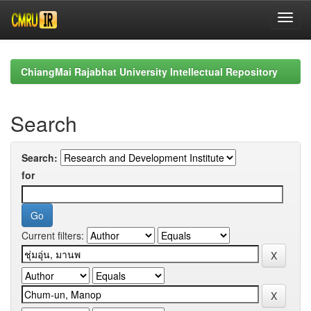
Skip
navigation
ChiangMai Rajabhat University Intellectual Repository
Search
Search:
for
Current filters: