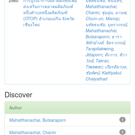
2560
การบูรณาการตลาดดิจิทัลเพื่อ
มหัทธนชัย, ชนินทร์
;
ส่งเสริมการตลาดผลิตภัณฑ์
Mahatthanachai,
หนึ่งตำบลหนึ่งผลิตภัณฑ์
Chanin
;
ชุ่มอุ่น, มานพ
;
(OTOP) อำเภอแม่ริม จังหวัด
Chum-un, Manop
;
เชียงใหม่
มหัทธนชัย, บุษราภรณ์
;
Mahatthanachai,
Butsaraporn
;
ธารา
พิทักษ์วงศ์, จิตราภรณ์
;
Tarapitakwong,
Jittaporn
;
ต๊ะการ, ทิวา
วัลย์
;
Takran,
Tiwawan
;
เกียรติยากุล,
ชัยทัศน์
;
Kiattiyakul,
Chaiyathad
Discover
Author
Mahatthanachai, Butsaraporn
1
Mahatthanachai, Chanin
1