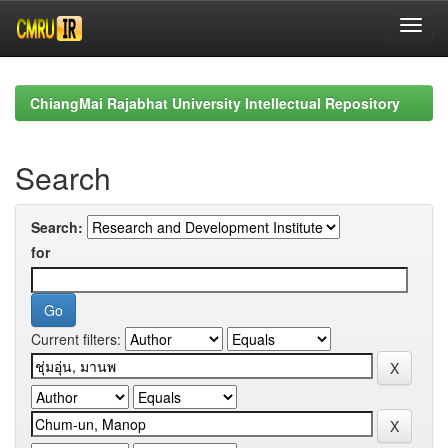
Skip
navigation
ChiangMai Rajabhat University Intellectual Repository
Search
Search:
for
Current filters: