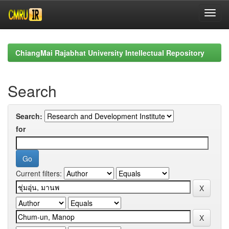
Skip
navigation
ChiangMai Rajabhat University Intellectual Repository
Search
Search:
for
Current filters: