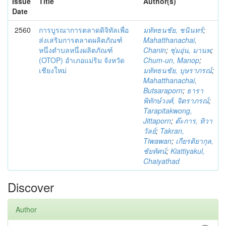
Issue
Title
Author(s)
Date
2560
การบูรณาการตลาดดิจิทัลเพื่อ
มหัทธนชัย, ชนินทร์
;
ส่งเสริมการตลาดผลิตภัณฑ์
Mahatthanachai,
หนึ่งตำบลหนึ่งผลิตภัณฑ์
Chanin
;
ชุ่มอุ่น, มานพ
;
(OTOP) อำเภอแม่ริม จังหวัด
Chum-un, Manop
;
เชียงใหม่
มหัทธนชัย, บุษราภรณ์
;
Mahatthanachai,
Butsaraporn
;
ธารา
พิทักษ์วงศ์, จิตราภรณ์
;
Tarapitakwong,
Jittaporn
;
ต๊ะการ, ทิวา
วัลย์
;
Takran,
Tiwawan
;
เกียรติยากุล,
ชัยทัศน์
;
Kiattiyakul,
Chaiyathad
Discover
Author