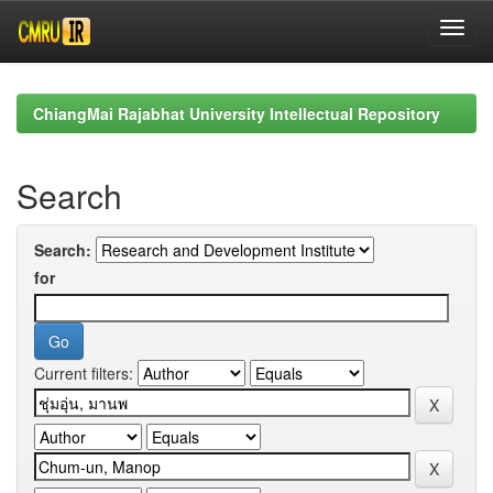
Skip
navigation
ChiangMai Rajabhat University Intellectual Repository
Search
Search:
for
Current filters: