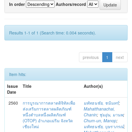
In order
Authors/record
Results 1-1 of 1 (Search time: 0.004 seconds).
previous
1
next
Item hits:
Issue
Title
Author(s)
Date
2560
การบูรณาการตลาดดิจิทัลเพื่อ
มหัทธนชัย, ชนินทร์
;
ส่งเสริมการตลาดผลิตภัณฑ์
Mahatthanachai,
หนึ่งตำบลหนึ่งผลิตภัณฑ์
Chanin
;
ชุ่มอุ่น, มานพ
;
(OTOP) อำเภอแม่ริม จังหวัด
Chum-un, Manop
;
เชียงใหม่
มหัทธนชัย, บุษราภรณ์
;