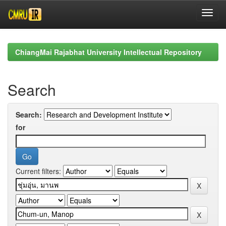
Skip
navigation
ChiangMai Rajabhat University Intellectual Repository
Search
Search:
for
Current filters: