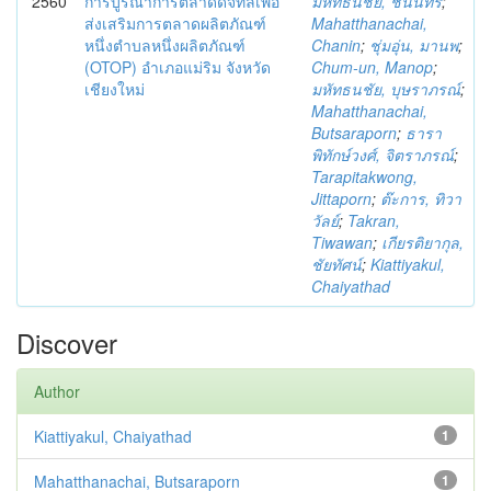
2560
การบูรณาการตลาดดิจิทัลเพื่อ
มหัทธนชัย, ชนินทร์
;
ส่งเสริมการตลาดผลิตภัณฑ์
Mahatthanachai,
หนึ่งตำบลหนึ่งผลิตภัณฑ์
Chanin
;
ชุ่มอุ่น, มานพ
;
(OTOP) อำเภอแม่ริม จังหวัด
Chum-un, Manop
;
เชียงใหม่
มหัทธนชัย, บุษราภรณ์
;
Mahatthanachai,
Butsaraporn
;
ธารา
พิทักษ์วงศ์, จิตราภรณ์
;
Tarapitakwong,
Jittaporn
;
ต๊ะการ, ทิวา
วัลย์
;
Takran,
Tiwawan
;
เกียรติยากุล,
ชัยทัศน์
;
Kiattiyakul,
Chaiyathad
Discover
Author
Kiattiyakul, Chaiyathad
1
Mahatthanachai, Butsaraporn
1