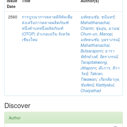
Issue
Title
Author(s)
Date
2560
การบูรณาการตลาดดิจิทัลเพื่อ
มหัทธนชัย, ชนินทร์
;
ส่งเสริมการตลาดผลิตภัณฑ์
Mahatthanachai,
หนึ่งตำบลหนึ่งผลิตภัณฑ์
Chanin
;
ชุ่มอุ่น, มานพ
;
(OTOP) อำเภอแม่ริม จังหวัด
Chum-un, Manop
;
เชียงใหม่
มหัทธนชัย, บุษราภรณ์
;
Mahatthanachai,
Butsaraporn
;
ธารา
พิทักษ์วงศ์, จิตราภรณ์
;
Tarapitakwong,
Jittaporn
;
ต๊ะการ, ทิวา
วัลย์
;
Takran,
Tiwawan
;
เกียรติยากุล,
ชัยทัศน์
;
Kiattiyakul,
Chaiyathad
Discover
Author