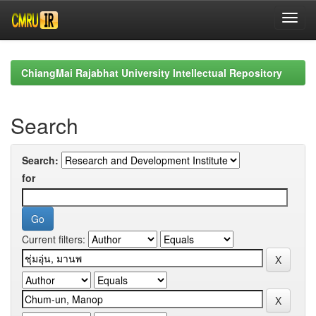
Skip
navigation
ChiangMai Rajabhat University Intellectual Repository
Search
Search:
for
Current filters: