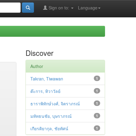
Sign on to:
Language
Discover
Author
Takran, Tiwawan
1
ต๊ะการ, ทิวาวัลย์
1
ธาราพิทักษ์วงศ์, จิตราภรณ์
1
มหัทธนชัย, บุษราภรณ์
1
เกียรติยากุล, ชัยทัศน์
1