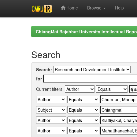
Home
Browse
Help
Skip
navigation
ChiangMai Rajabhat University Intellectual Repo
Search
Search:
for
Current filters: