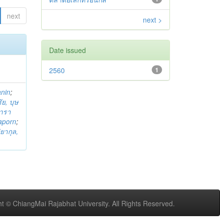
next
next >
Date issued
2560
1
anin
;
ย, บุษ
ารา
taporn
;
ิยากุล,
t © ChiangMai Rajabhat University. All Rights Reserved.