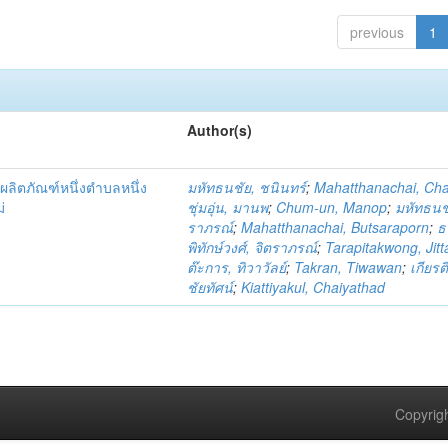
previous
1
Author(s)
ผลิตภัณฑ์หนึ่งตำบลหนึ่ง
มหัทธนชัย, ชนินทร์
;
Mahatthanachai, Ch
่
ชุ่มอุ่น, มานพ
;
Chum-un, Manop
;
มหัทธนชั
ราภรณ์
;
Mahatthanachai, Butsaraporn
;
ธ
พิทักษ์วงศ์, จิตราภรณ์
;
Tarapitakwong, Jit
ต๊ะการ, ทิวาวัลย์
;
Takran, Tiwawan
;
เกียรต
ชัยทัศน์
;
Kiattiyakul, Chaiyathad
Copyrigh