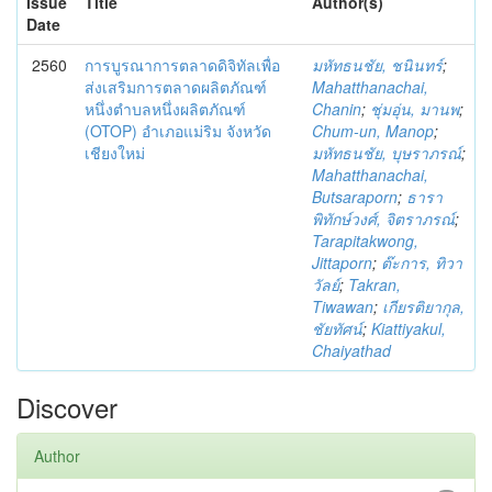
Issue
Title
Author(s)
Date
2560
การบูรณาการตลาดดิจิทัลเพื่อ
มหัทธนชัย, ชนินทร์
;
ส่งเสริมการตลาดผลิตภัณฑ์
Mahatthanachai,
หนึ่งตำบลหนึ่งผลิตภัณฑ์
Chanin
;
ชุ่มอุ่น, มานพ
;
(OTOP) อำเภอแม่ริม จังหวัด
Chum-un, Manop
;
เชียงใหม่
มหัทธนชัย, บุษราภรณ์
;
Mahatthanachai,
Butsaraporn
;
ธารา
พิทักษ์วงศ์, จิตราภรณ์
;
Tarapitakwong,
Jittaporn
;
ต๊ะการ, ทิวา
วัลย์
;
Takran,
Tiwawan
;
เกียรติยากุล,
ชัยทัศน์
;
Kiattiyakul,
Chaiyathad
Discover
Author