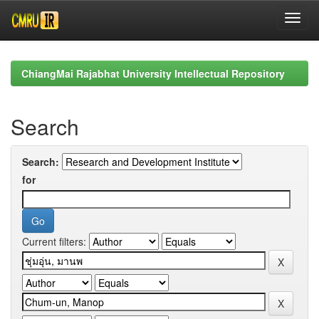
Skip
navigation
ChiangMai Rajabhat University Intellectual Repository
Search
Search:
for
Current filters: