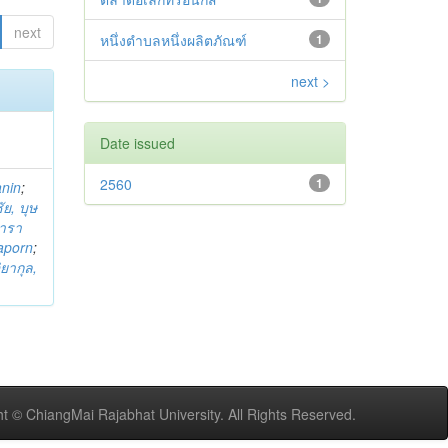
next
หนึ่งตำบลหนึ่งผลิตภัณฑ์
1
next >
Date issued
2560
1
anin
;
ย, บุษ
ารา
taporn
;
ิยากุล,
t © ChiangMai Rajabhat University. All Rights Reserved.