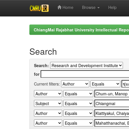
Home
Browse
Help
Skip
navigation
ChiangMai Rajabhat University Intellectual Repo
Search
Search:
for
Current filters: