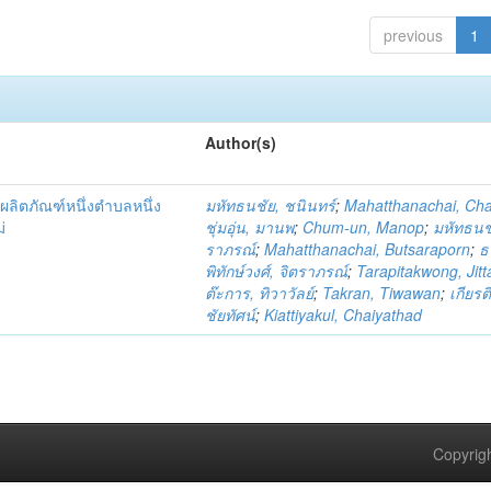
previous
1
Author(s)
ผลิตภัณฑ์หนึ่งตำบลหนึ่ง
มหัทธนชัย, ชนินทร์
;
Mahatthanachai, Ch
่
ชุ่มอุ่น, มานพ
;
Chum-un, Manop
;
มหัทธนชั
ราภรณ์
;
Mahatthanachai, Butsaraporn
;
ธ
พิทักษ์วงศ์, จิตราภรณ์
;
Tarapitakwong, Jit
ต๊ะการ, ทิวาวัลย์
;
Takran, Tiwawan
;
เกียรต
ชัยทัศน์
;
Kiattiyakul, Chaiyathad
Copyrigh