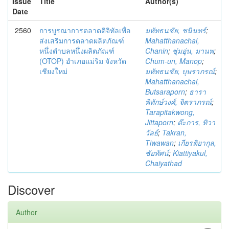
Issue
Title
Author(s)
Date
2560
การบูรณาการตลาดดิจิทัลเพื่อ
มหัทธนชัย, ชนินทร์
;
ส่งเสริมการตลาดผลิตภัณฑ์
Mahatthanachai,
หนึ่งตำบลหนึ่งผลิตภัณฑ์
Chanin
;
ชุ่มอุ่น, มานพ
;
(OTOP) อำเภอแม่ริม จังหวัด
Chum-un, Manop
;
เชียงใหม่
มหัทธนชัย, บุษราภรณ์
;
Mahatthanachai,
Butsaraporn
;
ธารา
พิทักษ์วงศ์, จิตราภรณ์
;
Tarapitakwong,
Jittaporn
;
ต๊ะการ, ทิวา
วัลย์
;
Takran,
Tiwawan
;
เกียรติยากุล,
ชัยทัศน์
;
Kiattiyakul,
Chaiyathad
Discover
Author