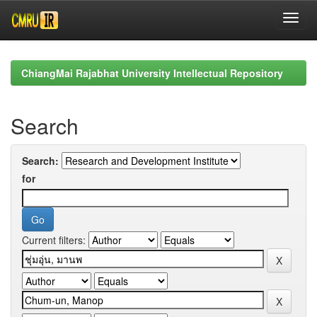
Skip
navigation
ChiangMai Rajabhat University Intellectual Repository
Search
Search:
for
Current filters: