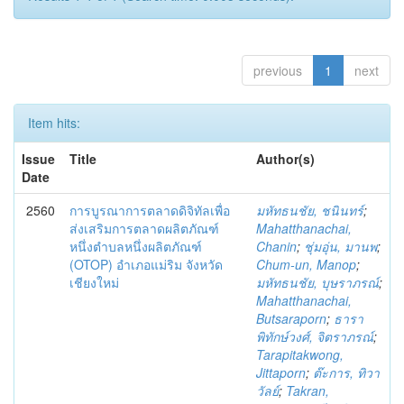
previous
1
next
Item hits:
Issue
Title
Author(s)
Date
2560
การบูรณาการตลาดดิจิทัลเพื่อ
มหัทธนชัย, ชนินทร์
;
ส่งเสริมการตลาดผลิตภัณฑ์
Mahatthanachai,
หนึ่งตำบลหนึ่งผลิตภัณฑ์
Chanin
;
ชุ่มอุ่น, มานพ
;
(OTOP) อำเภอแม่ริม จังหวัด
Chum-un, Manop
;
เชียงใหม่
มหัทธนชัย, บุษราภรณ์
;
Mahatthanachai,
Butsaraporn
;
ธารา
พิทักษ์วงศ์, จิตราภรณ์
;
Tarapitakwong,
Jittaporn
;
ต๊ะการ, ทิวา
วัลย์
;
Takran,