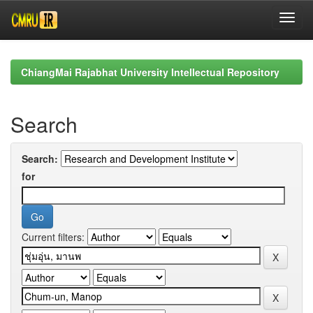
Skip
navigation
ChiangMai Rajabhat University Intellectual Repository
Search
Search:
for
Current filters: