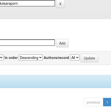
In order
Authors/record
previous
1