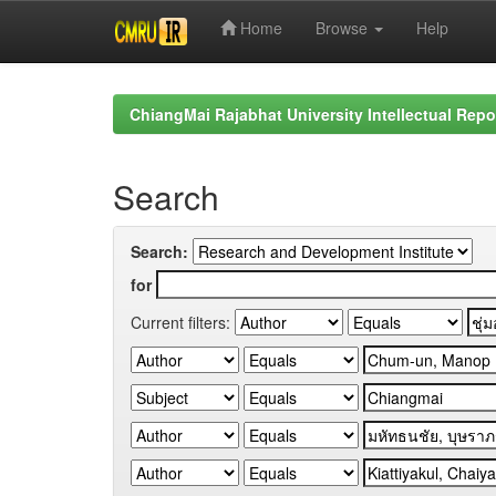
Home
Browse
Help
Skip
navigation
ChiangMai Rajabhat University Intellectual Repo
Search
Search:
for
Current filters: