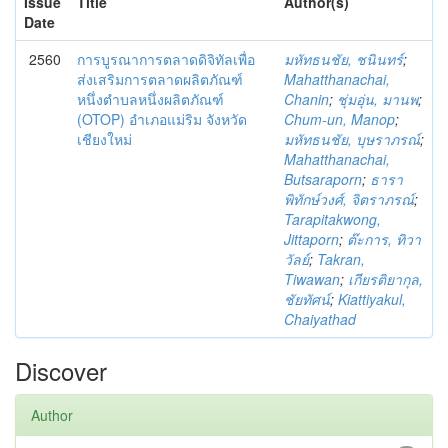
Issue
Title
Author(s)
Date
2560
การบูรณาการตลาดดิจิทัลเพื่อ
มหัทธนชัย, ชนินทร์
;
ส่งเสริมการตลาดผลิตภัณฑ์
Mahatthanachai,
หนึ่งตำบลหนึ่งผลิตภัณฑ์
Chanin
;
ชุ่มอุ่น, มานพ
;
(OTOP) อำเภอแม่ริม จังหวัด
Chum-un, Manop
;
เชียงใหม่
มหัทธนชัย, บุษราภรณ์
;
Mahatthanachai,
Butsaraporn
;
ธารา
พิทักษ์วงศ์, จิตราภรณ์
;
Tarapitakwong,
Jittaporn
;
ต๊ะการ, ทิวา
วัลย์
;
Takran,
Tiwawan
;
เกียรติยากุล,
ชัยทัศน์
;
Kiattiyakul,
Chaiyathad
Discover
Author