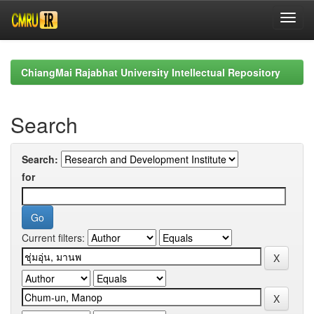
Skip
navigation
ChiangMai Rajabhat University Intellectual Repository
Search
Search:
for
Current filters: