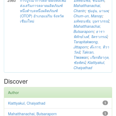
2560
การบูรณาการตลาดดิจิทัลเพื่อ
มหัทธนชัย, ชนินทร์
;
ส่งเสริมการตลาดผลิตภัณฑ์
Mahatthanachai,
หนึ่งตำบลหนึ่งผลิตภัณฑ์
Chanin
;
ชุ่มอุ่น, มานพ
;
(OTOP) อำเภอแม่ริม จังหวัด
Chum-un, Manop
;
เชียงใหม่
มหัทธนชัย, บุษราภรณ์
;
Mahatthanachai,
Butsaraporn
;
ธารา
พิทักษ์วงศ์, จิตราภรณ์
;
Tarapitakwong,
Jittaporn
;
ต๊ะการ, ทิวา
วัลย์
;
Takran,
Tiwawan
;
เกียรติยากุล,
ชัยทัศน์
;
Kiattiyakul,
Chaiyathad
Discover
Author
Kiattiyakul, Chaiyathad
1
Mahatthanachai, Butsaraporn
1