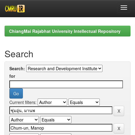
Skip
navigation
ChiangMai Rajabhat University Intellectual Repository
Search
Search:
for
Current filters: