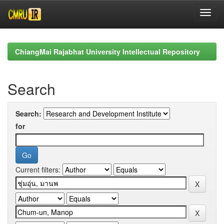
Skip
navigation
ChiangMai Rajabhat University Intellectual Repository
Search
Search:
for
Current filters: