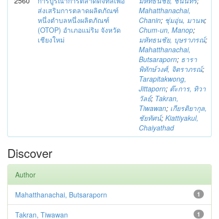
2560
การบูรณาการตลาดดิจิทัลเพื่อ
มหัทธนชัย, ชนินทร์
;
ส่งเสริมการตลาดผลิตภัณฑ์
Mahatthanachai,
หนึ่งตำบลหนึ่งผลิตภัณฑ์
Chanin
;
ชุ่มอุ่น, มานพ
;
(OTOP) อำเภอแม่ริม จังหวัด
Chum-un, Manop
;
เชียงใหม่
มหัทธนชัย, บุษราภรณ์
;
Mahatthanachai,
Butsaraporn
;
ธารา
พิทักษ์วงศ์, จิตราภรณ์
;
Tarapitakwong,
Jittaporn
;
ต๊ะการ, ทิวา
วัลย์
;
Takran,
Tiwawan
;
เกียรติยากุล,
ชัยทัศน์
;
Kiattiyakul,
Chaiyathad
Discover
Author
Mahatthanachai, Butsaraporn
1
Takran, Tiwawan
1