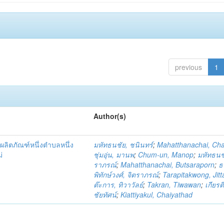
previous
1
Author(s)
ผลิตภัณฑ์หนึ่งตำบลหนึ่ง
มหัทธนชัย, ชนินทร์
;
Mahatthanachai, Ch
่
ชุ่มอุ่น, มานพ
;
Chum-un, Manop
;
มหัทธนชั
ราภรณ์
;
Mahatthanachai, Butsaraporn
;
ธ
พิทักษ์วงศ์, จิตราภรณ์
;
Tarapitakwong, Jit
ต๊ะการ, ทิวาวัลย์
;
Takran, Tiwawan
;
เกียรต
ชัยทัศน์
;
Kiattiyakul, Chaiyathad