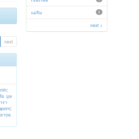
แม่ริม
1
next >
next
anin
;
ย, บุษ
ารา
taporn
;
ิยากุล,