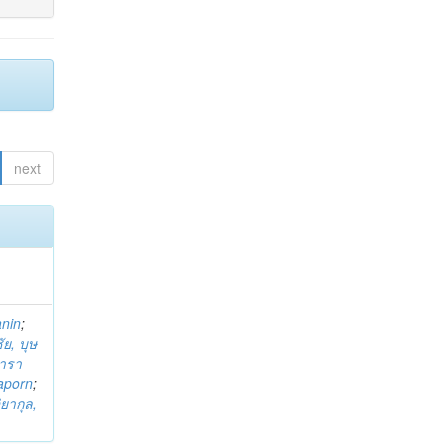
next
anin
;
ย, บุษ
ารา
taporn
;
ิยากุล,