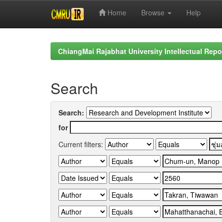
Home
Browse
Help
Skip
navigation
ChiangMai Rajabhat University Intellectual Repo
Search
Search:
for
Current filters: