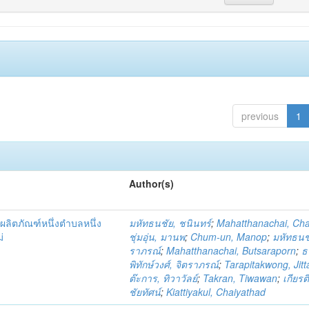
previous
1
Author(s)
ผลิตภัณฑ์หนึ่งตำบลหนึ่ง
มหัทธนชัย, ชนินทร์
;
Mahatthanachai, Ch
่
ชุ่มอุ่น, มานพ
;
Chum-un, Manop
;
มหัทธนชั
ราภรณ์
;
Mahatthanachai, Butsaraporn
;
ธ
พิทักษ์วงศ์, จิตราภรณ์
;
Tarapitakwong, Jit
ต๊ะการ, ทิวาวัลย์
;
Takran, Tiwawan
;
เกียรต
ชัยทัศน์
;
Kiattiyakul, Chaiyathad