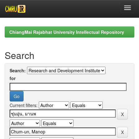
Skip
navigation
ChiangMai Rajabhat University Intellectual Repository
Search
Search:
for
Current filters: