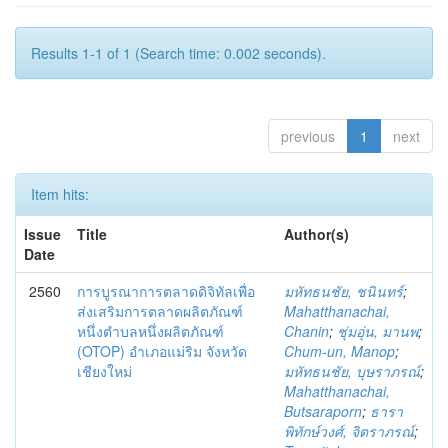
Results 1-1 of 1 (Search time: 0.002 seconds).
previous
1
next
Item hits:
Issue
Title
Author(s)
Date
2560
การบูรณาการตลาดดิจิทัลเพื่อ
มหัทธนชัย, ชนินทร์
;
ส่งเสริมการตลาดผลิตภัณฑ์
Mahatthanachai,
หนึ่งตำบลหนึ่งผลิตภัณฑ์
Chanin
;
ชุ่มอุ่น, มานพ
;
(OTOP) อำเภอแม่ริม จังหวัด
Chum-un, Manop
;
เชียงใหม่
มหัทธนชัย, บุษราภรณ์
;
Mahatthanachai,
Butsaraporn
;
ธารา
พิทักษ์วงศ์, จิตราภรณ์
;