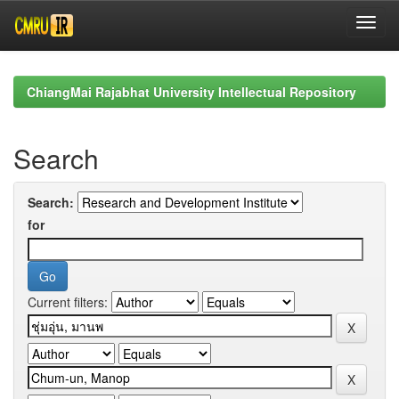
Skip
navigation
ChiangMai Rajabhat University Intellectual Repository
Search
Search:
for
Current filters: