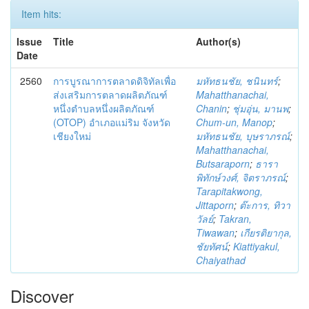
Item hits:
Issue
Title
Author(s)
Date
2560
การบูรณาการตลาดดิจิทัลเพื่อ
มหัทธนชัย, ชนินทร์
;
ส่งเสริมการตลาดผลิตภัณฑ์
Mahatthanachai,
หนึ่งตำบลหนึ่งผลิตภัณฑ์
Chanin
;
ชุ่มอุ่น, มานพ
;
(OTOP) อำเภอแม่ริม จังหวัด
Chum-un, Manop
;
เชียงใหม่
มหัทธนชัย, บุษราภรณ์
;
Mahatthanachai,
Butsaraporn
;
ธารา
พิทักษ์วงศ์, จิตราภรณ์
;
Tarapitakwong,
Jittaporn
;
ต๊ะการ, ทิวา
วัลย์
;
Takran,
Tiwawan
;
เกียรติยากุล,
ชัยทัศน์
;
Kiattiyakul,
Chaiyathad
Discover