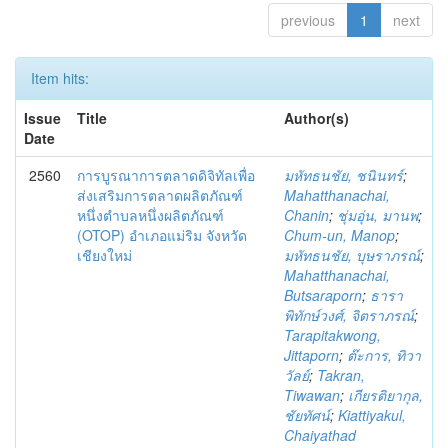
previous
1
next
Item hits:
Issue
Title
Author(s)
Date
2560
การบูรณาการตลาดดิจิทัลเพื่อ
มหัทธนชัย, ชนินทร์
;
ส่งเสริมการตลาดผลิตภัณฑ์
Mahatthanachai,
หนึ่งตำบลหนึ่งผลิตภัณฑ์
Chanin
;
ชุ่มอุ่น, มานพ
;
(OTOP) อำเภอแม่ริม จังหวัด
Chum-un, Manop
;
เชียงใหม่
มหัทธนชัย, บุษราภรณ์
;
Mahatthanachai,
Butsaraporn
;
ธารา
พิทักษ์วงศ์, จิตราภรณ์
;
Tarapitakwong,
Jittaporn
;
ต๊ะการ, ทิวา
วัลย์
;
Takran,
Tiwawan
;
เกียรติยากุล,
ชัยทัศน์
;
Kiattiyakul,
Chaiyathad