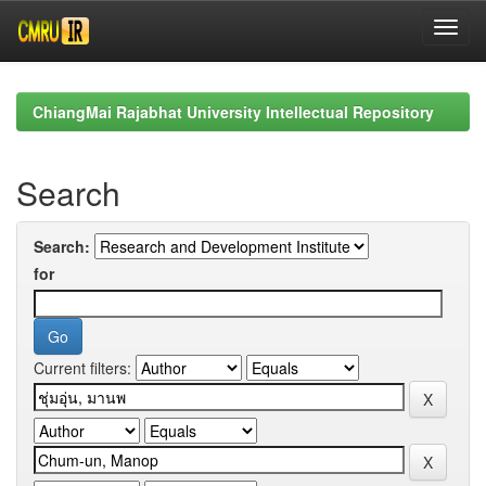
Skip
navigation
ChiangMai Rajabhat University Intellectual Repository
Search
Search:
for
Current filters: