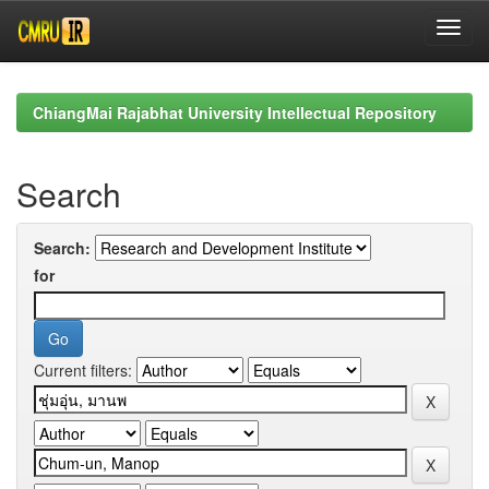
Skip
navigation
ChiangMai Rajabhat University Intellectual Repository
Search
Search:
for
Current filters: