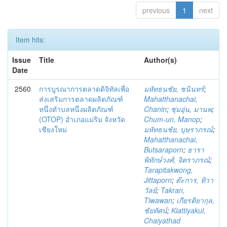
previous
1
next
Item hits:
Issue
Title
Author(s)
Date
2560
การบูรณาการตลาดดิจิทัลเพื่อ
มหัทธนชัย, ชนินทร์
;
ส่งเสริมการตลาดผลิตภัณฑ์
Mahatthanachai,
หนึ่งตำบลหนึ่งผลิตภัณฑ์
Chanin
;
ชุ่มอุ่น, มานพ
;
(OTOP) อำเภอแม่ริม จังหวัด
Chum-un, Manop
;
เชียงใหม่
มหัทธนชัย, บุษราภรณ์
;
Mahatthanachai,
Butsaraporn
;
ธารา
พิทักษ์วงศ์, จิตราภรณ์
;
Tarapitakwong,
Jittaporn
;
ต๊ะการ, ทิวา
วัลย์
;
Takran,
Tiwawan
;
เกียรติยากุล,
ชัยทัศน์
;
Kiattiyakul,
Chaiyathad