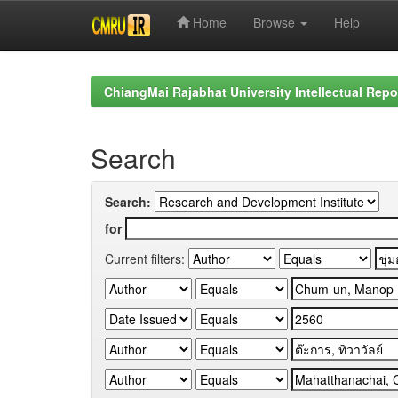
Home
Browse
Help
Skip
navigation
ChiangMai Rajabhat University Intellectual Repo
Search
Search:
for
Current filters: