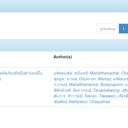
previous
1
Author(s)
ผลิตภัณฑ์หนึ่งตำบลหนึ่ง
มหัทธนชัย, ชนินทร์
;
Mahatthanachai, Ch
่
ชุ่มอุ่น, มานพ
;
Chum-un, Manop
;
มหัทธนชั
ราภรณ์
;
Mahatthanachai, Butsaraporn
;
ธ
พิทักษ์วงศ์, จิตราภรณ์
;
Tarapitakwong, Jit
ต๊ะการ, ทิวาวัลย์
;
Takran, Tiwawan
;
เกียรต
ชัยทัศน์
;
Kiattiyakul, Chaiyathad