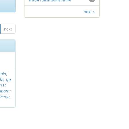
next >
next
anin
;
ย, บุษ
ารา
taporn
;
ิยากุล,