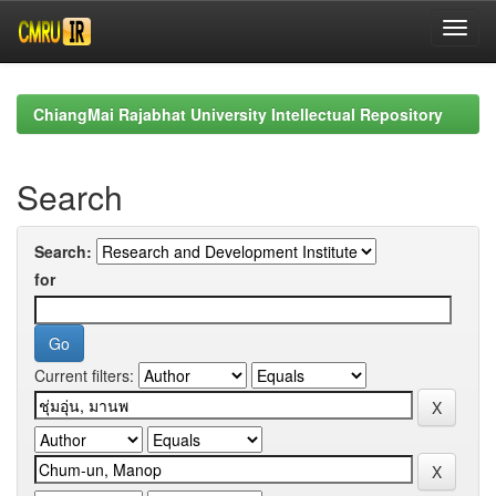
Skip
navigation
ChiangMai Rajabhat University Intellectual Repository
Search
Search:
for
Current filters: