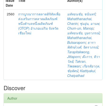
Issue
Title
Author(s)
Date
2560
การบูรณาการตลาดดิจิทัลเพื่อ
มหัทธนชัย, ชนินทร์
;
ส่งเสริมการตลาดผลิตภัณฑ์
Mahatthanachai,
หนึ่งตำบลหนึ่งผลิตภัณฑ์
Chanin
;
ชุ่มอุ่น, มานพ
;
(OTOP) อำเภอแม่ริม จังหวัด
Chum-un, Manop
;
เชียงใหม่
มหัทธนชัย, บุษราภรณ์
;
Mahatthanachai,
Butsaraporn
;
ธารา
พิทักษ์วงศ์, จิตราภรณ์
;
Tarapitakwong,
Jittaporn
;
ต๊ะการ, ทิวา
วัลย์
;
Takran,
Tiwawan
;
เกียรติยากุล,
ชัยทัศน์
;
Kiattiyakul,
Chaiyathad
Discover
Author