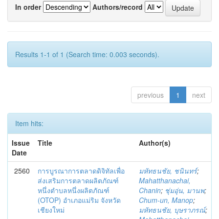
In order
Authors/record
Results 1-1 of 1 (Search time: 0.003 seconds).
previous
1
next
Item hits:
Issue
Title
Author(s)
Date
2560
การบูรณาการตลาดดิจิทัลเพื่อ
มหัทธนชัย, ชนินทร์
;
ส่งเสริมการตลาดผลิตภัณฑ์
Mahatthanachai,
หนึ่งตำบลหนึ่งผลิตภัณฑ์
Chanin
;
ชุ่มอุ่น, มานพ
;
(OTOP) อำเภอแม่ริม จังหวัด
Chum-un, Manop
;
เชียงใหม่
มหัทธนชัย, บุษราภรณ์
;