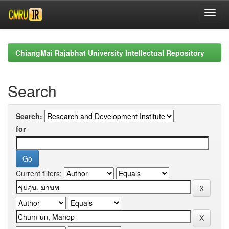
Skip
navigation
ChiangMai Rajabhat University Intellectual Repository
Search
Search:
for
Current filters: