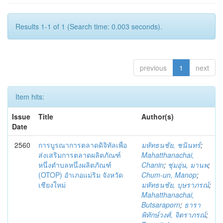
Results 1-1 of 1 (Search time: 0.003 seconds).
previous
1
next
Item hits:
Issue
Title
Author(s)
Date
2560
การบูรณาการตลาดดิจิทัลเพื่อ
มหัทธนชัย, ชนินทร์
;
ส่งเสริมการตลาดผลิตภัณฑ์
Mahatthanachai,
หนึ่งตำบลหนึ่งผลิตภัณฑ์
Chanin
;
ชุ่มอุ่น, มานพ
;
(OTOP) อำเภอแม่ริม จังหวัด
Chum-un, Manop
;
เชียงใหม่
มหัทธนชัย, บุษราภรณ์
;
Mahatthanachai,
Butsaraporn
;
ธารา
พิทักษ์วงศ์, จิตราภรณ์
;