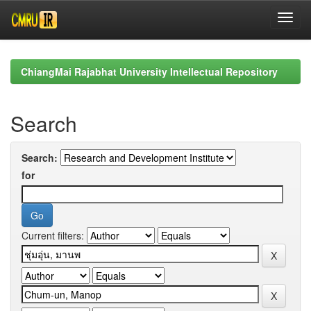
Skip
navigation
ChiangMai Rajabhat University Intellectual Repository
Search
Search:
for
Current filters: