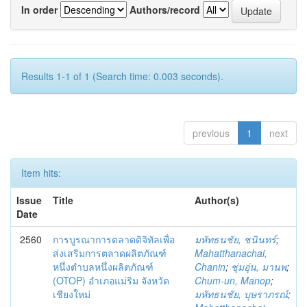
In order
Authors/record
Results 1-1 of 1 (Search time: 0.003 seconds).
previous
1
next
Item hits:
Issue
Title
Author(s)
Date
2560
การบูรณาการตลาดดิจิทัลเพื่อ
มหัทธนชัย, ชนินทร์
;
ส่งเสริมการตลาดผลิตภัณฑ์
Mahatthanachai,
หนึ่งตำบลหนึ่งผลิตภัณฑ์
Chanin
;
ชุ่มอุ่น, มานพ
;
(OTOP) อำเภอแม่ริม จังหวัด
Chum-un, Manop
;
เชียงใหม่
มหัทธนชัย, บุษราภรณ์
;