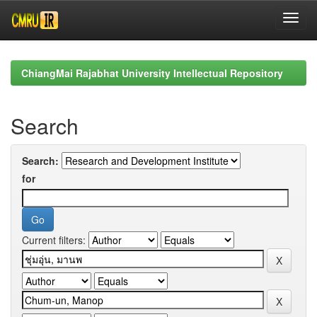
Skip
navigation
ChiangMai Rajabhat University Intellectual Repository
Search
Search:
for
Current filters: