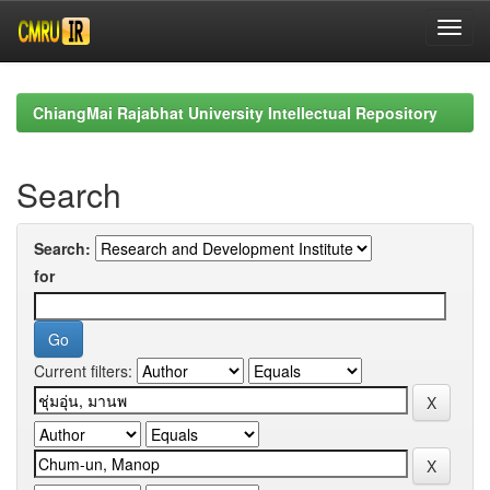
Skip
navigation
ChiangMai Rajabhat University Intellectual Repository
Search
Search:
for
Current filters: