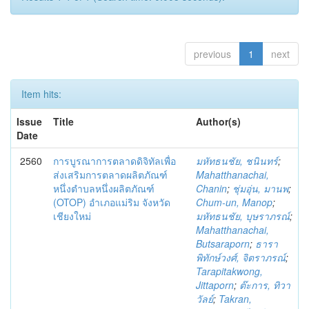
previous
1
next
Item hits:
Issue
Title
Author(s)
Date
2560
การบูรณาการตลาดดิจิทัลเพื่อ
มหัทธนชัย, ชนินทร์
;
ส่งเสริมการตลาดผลิตภัณฑ์
Mahatthanachai,
หนึ่งตำบลหนึ่งผลิตภัณฑ์
Chanin
;
ชุ่มอุ่น, มานพ
;
(OTOP) อำเภอแม่ริม จังหวัด
Chum-un, Manop
;
เชียงใหม่
มหัทธนชัย, บุษราภรณ์
;
Mahatthanachai,
Butsaraporn
;
ธารา
พิทักษ์วงศ์, จิตราภรณ์
;
Tarapitakwong,
Jittaporn
;
ต๊ะการ, ทิวา
วัลย์
;
Takran,