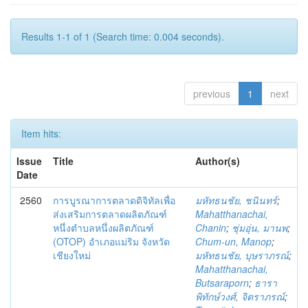
Results 1-1 of 1 (Search time: 0.004 seconds).
previous
1
next
Item hits:
Issue
Title
Author(s)
Date
2560
การบูรณาการตลาดดิจิทัลเพื่อ
มหัทธนชัย, ชนินทร์
;
ส่งเสริมการตลาดผลิตภัณฑ์
Mahatthanachai,
หนึ่งตำบลหนึ่งผลิตภัณฑ์
Chanin
;
ชุ่มอุ่น, มานพ
;
(OTOP) อำเภอแม่ริม จังหวัด
Chum-un, Manop
;
เชียงใหม่
มหัทธนชัย, บุษราภรณ์
;
Mahatthanachai,
Butsaraporn
;
ธารา
พิทักษ์วงศ์, จิตราภรณ์
;