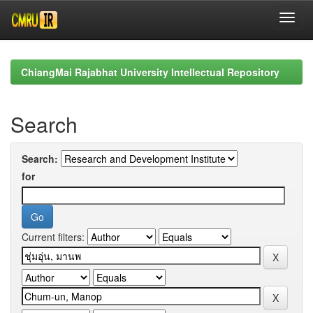
Skip
navigation
ChiangMai Rajabhat University Intellectual Repository
Search
Search:
for
Current filters: