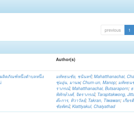
previous
1
Author(s)
ผลิตภัณฑ์หนึ่งตำบลหนึ่ง
มหัทธนชัย, ชนินทร์
;
Mahatthanachai, Ch
่
ชุ่มอุ่น, มานพ
;
Chum-un, Manop
;
มหัทธนชั
ราภรณ์
;
Mahatthanachai, Butsaraporn
;
ธ
พิทักษ์วงศ์, จิตราภรณ์
;
Tarapitakwong, Jit
ต๊ะการ, ทิวาวัลย์
;
Takran, Tiwawan
;
เกียรต
ชัยทัศน์
;
Kiattiyakul, Chaiyathad