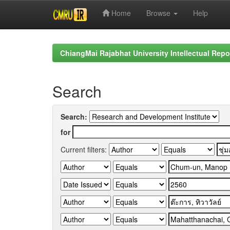
Home
Browse
Help
Skip
navigation
ChiangMai Rajabhat University Intellectual Repo
Search
Search:
for
Current filters: