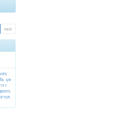
next
anin
;
ย, บุษ
ารา
taporn
;
ิยากุล,