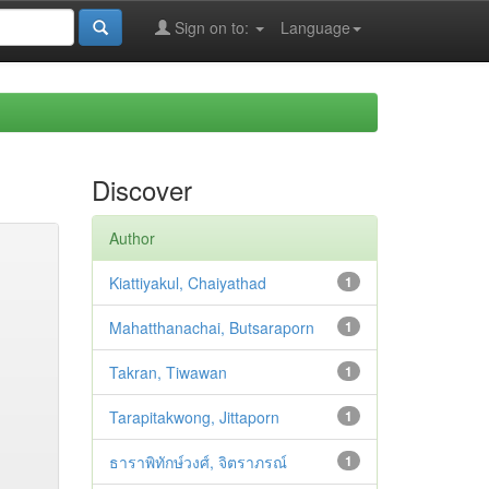
Sign on to:
Language
Discover
Author
Kiattiyakul, Chaiyathad
1
Mahatthanachai, Butsaraporn
1
Takran, Tiwawan
1
Tarapitakwong, Jittaporn
1
ธาราพิทักษ์วงศ์, จิตราภรณ์
1