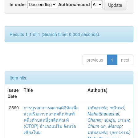
In order
Authors/record
Results 1-1 of 1 (Search time: 0.003 seconds).
previous
1
next
Item hits:
Issue
Title
Author(s)
Date
2560
การบูรณาการตลาดดิจิทัลเพื่อ
มหัทธนชัย, ชนินทร์
;
ส่งเสริมการตลาดผลิตภัณฑ์
Mahatthanachai,
หนึ่งตำบลหนึ่งผลิตภัณฑ์
Chanin
;
ชุ่มอุ่น, มานพ
;
(OTOP) อำเภอแม่ริม จังหวัด
Chum-un, Manop
;
เชียงใหม่
มหัทธนชัย, บุษราภรณ์
;