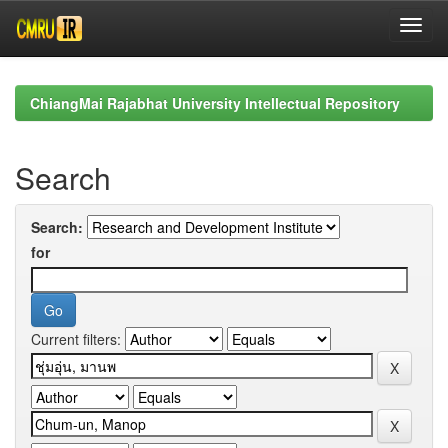
Skip
navigation
ChiangMai Rajabhat University Intellectual Repository
Search
Search:
for
Current filters: