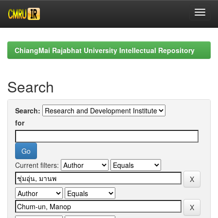
Skip
navigation
ChiangMai Rajabhat University Intellectual Repository
Search
Search:
for
Current filters: