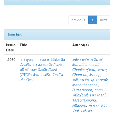
previous
1
next
Item hits:
Issue
Title
Author(s)
Date
2560
การบูรณาการตลาดดิจิทัลเพื่อ
มหัทธนชัย, ชนินทร์
;
ส่งเสริมการตลาดผลิตภัณฑ์
Mahatthanachai,
หนึ่งตำบลหนึ่งผลิตภัณฑ์
Chanin
;
ชุ่มอุ่น, มานพ
;
(OTOP) อำเภอแม่ริม จังหวัด
Chum-un, Manop
;
เชียงใหม่
มหัทธนชัย, บุษราภรณ์
;
Mahatthanachai,
Butsaraporn
;
ธารา
พิทักษ์วงศ์, จิตราภรณ์
;
Tarapitakwong,
Jittaporn
;
ต๊ะการ, ทิวา
วัลย์
;
Takran,