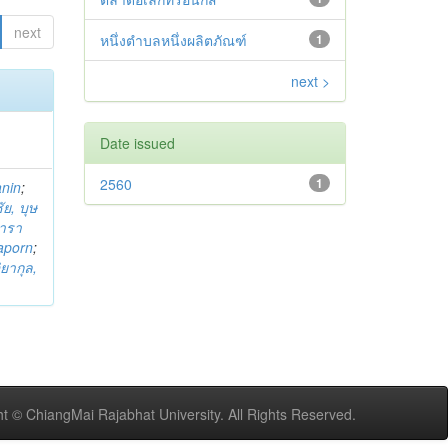
next
หนึ่งตำบลหนึ่งผลิตภัณฑ์
1
next >
Date issued
2560
1
anin
;
ย, บุษ
ารา
taporn
;
ิยากุล,
t © ChiangMai Rajabhat University. All Rights Reserved.