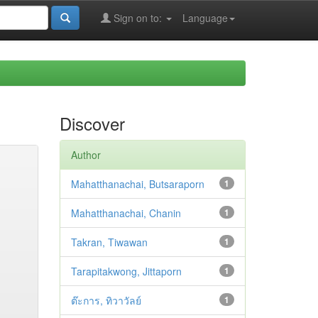
Sign on to:
Language
Discover
Author
Mahatthanachai, Butsaraporn
1
Mahatthanachai, Chanin
1
Takran, Tiwawan
1
Tarapitakwong, Jittaporn
1
ต๊ะการ, ทิวาวัลย์
1