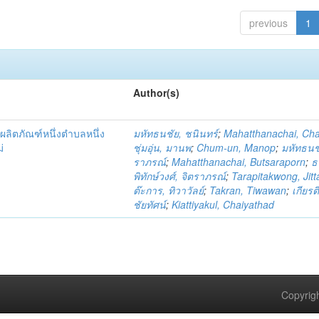
previous
1
Author(s)
ผลิตภัณฑ์หนึ่งตำบลหนึ่ง
มหัทธนชัย, ชนินทร์
;
Mahatthanachai, Ch
่
ชุ่มอุ่น, มานพ
;
Chum-un, Manop
;
มหัทธนชั
ราภรณ์
;
Mahatthanachai, Butsaraporn
;
ธ
พิทักษ์วงศ์, จิตราภรณ์
;
Tarapitakwong, Jit
ต๊ะการ, ทิวาวัลย์
;
Takran, Tiwawan
;
เกียรต
ชัยทัศน์
;
Kiattiyakul, Chaiyathad
Copyrigh