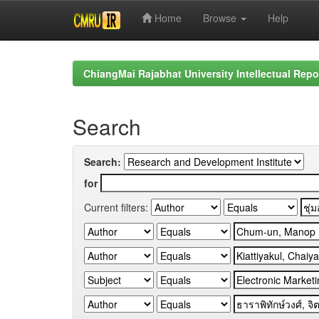
Home
Browse
Help
Skip
navigation
ChiangMai Rajabhat University Intellectual Repo
Search
Search:
for
Current filters: